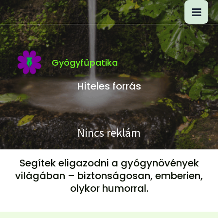
Skip
Mai
to
content
Me
Gyógyfűpatika
Hiteles forrás
Nincs reklám
Segítek eligazodni a gyógynövények
világában – biztonságosan, emberien,
olykor humorral.