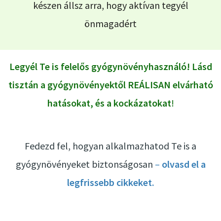
készen állsz arra, hogy aktívan tegyél
önmagadért
Legyél Te is f
elelős gyógynövényhasználó! Lásd
tisztán
a gyógynövényektől REÁLISAN elvárható
hatásokat, és a kockázatokat
!
Fedezd fel, hogyan alkalmazhatod Te is a
gyógynövényeket biztonságosan
–
olvasd el a
legfrissebb cikkeket.