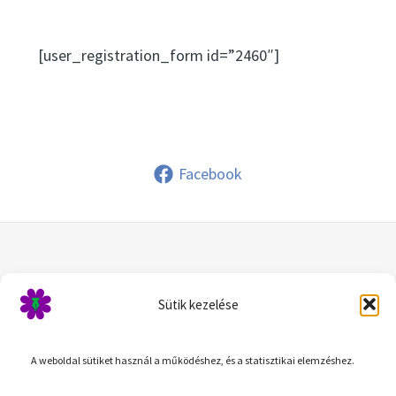
[user_registration_form id=”2460″]
Facebook
© 2026 |Kókai Ibolya
Sütik kezelése
Kapcsolat: info@gyogyfupatika.hu
A weboldal sütiket használ a működéshez, és a statisztikai elemzéshez.