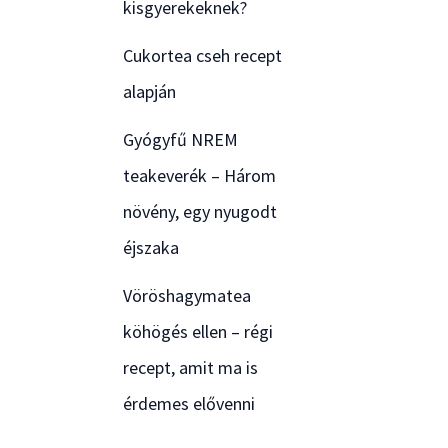
kisgyerekeknek?
Cukortea cseh recept
alapján
Gyógyfű NREM
teakeverék – Három
növény, egy nyugodt
éjszaka
Vöröshagymatea
köhögés ellen – régi
recept, amit ma is
érdemes elővenni