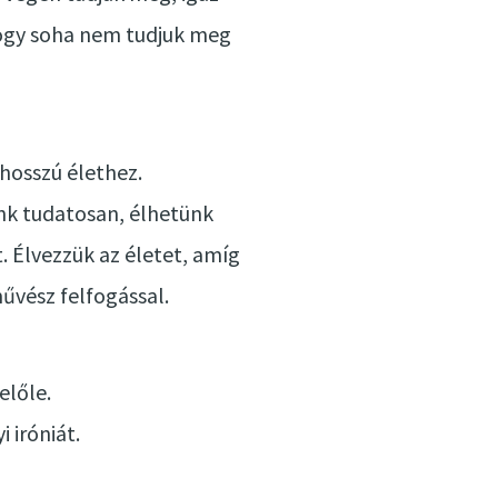
 hogy soha nem tudjuk meg
 hosszú élethez.
nk tudatosan, élhetünk
. Élvezzük az életet, amíg
űvész felfogással.
előle.
 iróniát.