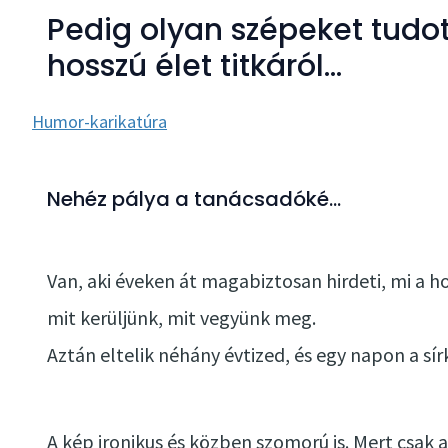
Pedig olyan szépeket tudo
hosszú élet titkáról…
Humor-karikatúra
Nehéz pálya a tanácsadóké…
Van, aki éveken át magabiztosan hirdeti, mi a ho
mit kerüljünk, mit vegyünk meg.
Aztán eltelik néhány évtized, és egy napon a sír
A kép ironikus és közben szomorú is. Mert csak 