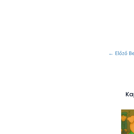
Post
←
Előző Be
navigation
Ka