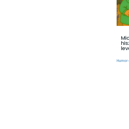
Mi
his
le
Humor-