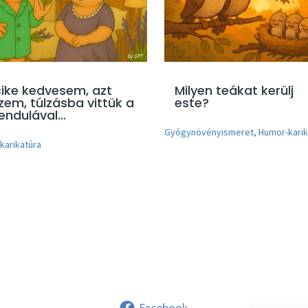
cike kedvesem, azt
Milyen teákat kerülj
zem, túlzásba vittük a
este?
vendulával…
Gyógynövényismeret
,
Humor-karik
karikatúra
Facebook