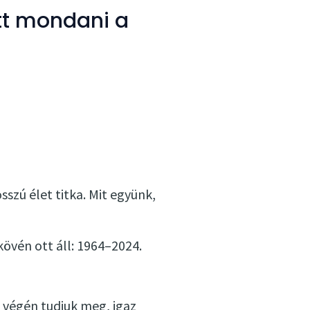
tt mondani a
sszú élet titka. Mit együnk,
kövén ott áll: 1964–2024.
a végén tudjuk meg, igaz