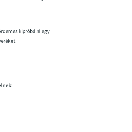
érdemes kipróbálni egy
eréket.
elnek
: