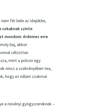
 nem fér bele az idejükbe,
a sokaknak szinte
 azt mondom: érdemes erre
omoly baj, akkor
onnal célzottan
sza, mint a polcon egy
nek nincs a szekrényében tea,
zok, hogy ez nálam szakmai
elye a növényi gyógyszereknek –