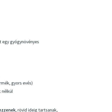
et egy gyógynövényes
k
termék, gyors evés)
 nélkül
kezzenek
, rövid ideig tartsanak,