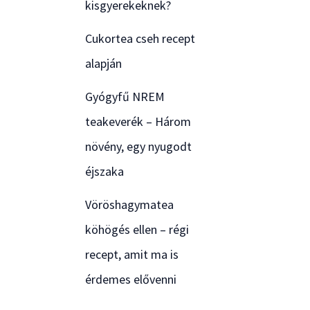
kisgyerekeknek?
Cukortea cseh recept
alapján
Gyógyfű NREM
teakeverék – Három
növény, egy nyugodt
éjszaka
Vöröshagymatea
köhögés ellen – régi
recept, amit ma is
érdemes elővenni