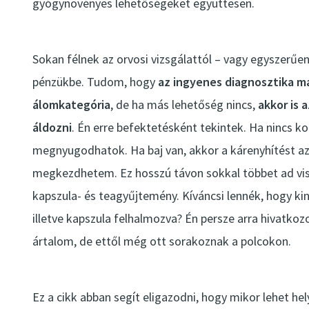
gyógynövényes lehetőségeket együttesen.
Sokan félnek az orvosi vizsgálattól – vagy egyszerűen
pénzükbe. Tudom, hogy
az ingyenes diagnosztika m
álomkategória
, de ha más lehetőség nincs,
akkor is
áldozni
. Én erre befektetésként tekintek. Ha nincs k
megnyugodhatok. Ha baj van, akkor a kárenyhítést az
megkezdhetem. Ez hosszú távon sokkal többet ad vis
kapszula- és teagyűjtemény. Kíváncsi lennék, hogy ki
illetve kapszula felhalmozva? Én persze arra hivatko
ártalom, de ettől még ott sorakoznak a polcokon.
Ez a cikk abban segít eligazodni, hogy mikor lehet h