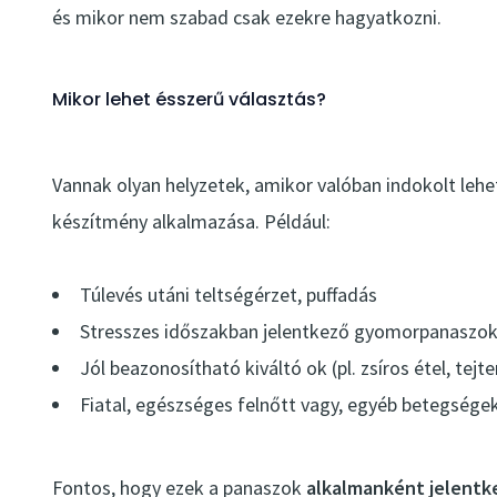
és mikor nem szabad csak ezekre hagyatkozni.
Mikor lehet ésszerű választás?
Vannak olyan helyzetek, amikor valóban indokolt leh
készítmény alkalmazása. Például:
Túlevés utáni teltségérzet, puffadás
Stresszes időszakban jelentkező gyomorpanaszo
Jól beazonosítható kiváltó ok (pl. zsíros étel, tej
Fiatal, egészséges felnőtt vagy, egyéb betegségek
Fontos, hogy ezek a panaszok
alkalmanként jelent