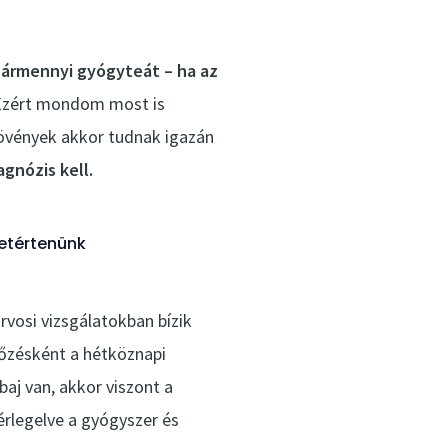
bármennyi gyógyteát – ha az
zért mondom most is
övények akkor tudnak igazán
agnózis kell.
etértenünk
vosi vizsgálatokban bízik
őzésként a hétköznapi
aj van, akkor viszont a
rlegelve a gyógyszer és