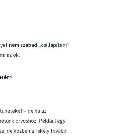
lyet
nem szabad „csillapítani”
mi az ok.
setén?
 tüneteket – de ha az
hetünk orvoshoz. Például egy
ea, de közben a fekély tovább