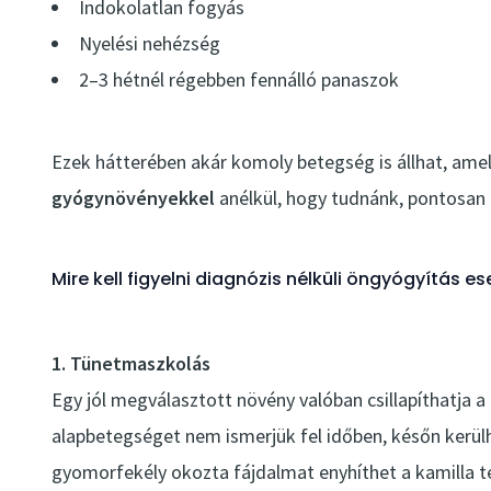
Indokolatlan fogyás
Nyelési nehézség
2–3 hétnél régebben fennálló panaszok
Ezek hátterében akár komoly betegség is állhat, ame
gyógynövényekkel
anélkül, hogy tudnánk, pontosan 
Mire kell figyelni diagnózis nélküli öngyógyítás e
1. Tünetmaszkolás
Egy jól megválasztott növény valóban csillapíthatja a
alapbetegséget nem ismerjük fel időben, későn kerül
gyomorfekély okozta fájdalmat enyhíthet a kamilla t