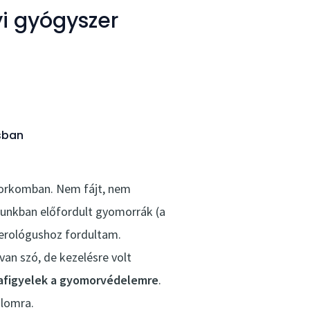
yi gyógyszer
isban
 torkomban. Nem fájt, nem
ádunkban előfordult gyomorrák (a
terológushoz fordultam.
van szó, de kezelésre volt
afigyelek a gyomorvédelemre
.
álomra.