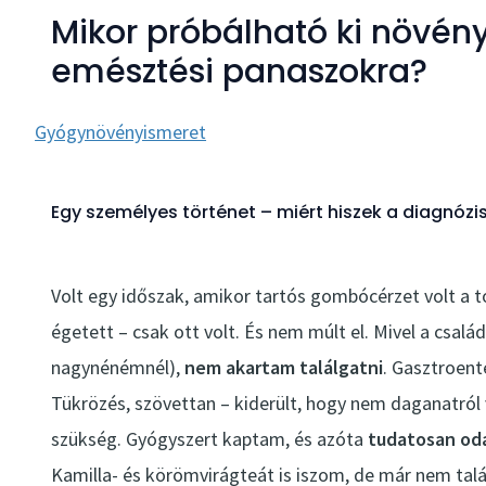
Mikor próbálható ki növén
emésztési panaszokra?
Gyógynövényismeret
Egy személyes történet – miért hiszek a diagnóz
Volt egy időszak, amikor tartós gombócérzet volt a
égetett – csak ott volt. És nem múlt el. Mivel a csal
nagynénémnél),
nem akartam találgatni
. Gasztroen
Tükrözés, szövettan – kiderült, hogy nem daganatról 
szükség. Gyógyszert kaptam, és azóta
tudatosan od
Kamilla- és körömvirágteát is iszom, de már nem tal