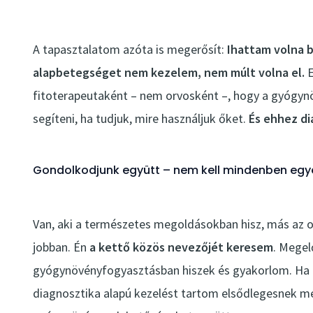
A tapasztalatom azóta is megerősít:
Ihattam volna 
alapbetegséget nem kezelem, nem múlt volna el.
E
fitoterapeutaként – nem orvosként –, hogy a gyógyn
segíteni, ha tudjuk, mire használjuk őket.
És ehhez di
Gondolkodjunk együtt – nem kell mindenben egy
Van, aki a természetes megoldásokban hisz, más az or
jobban. Én
a kettő közös nevezőjét keresem
. Megel
gyógynövényfogyasztásban hiszek és gyakorlom. Ha b
diagnosztika alapú kezelést tartom elsődlegesnek mé