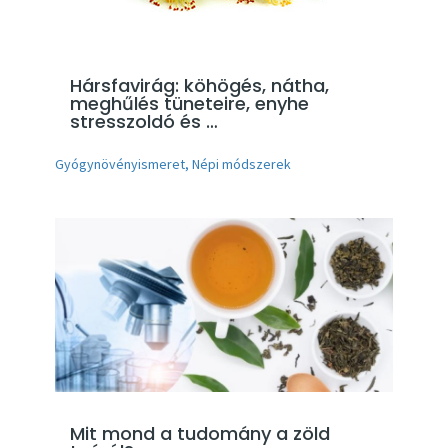
Hársfavirág: köhögés, nátha,
meghűlés tüneteire, enyhe
stresszoldó és …
Gyógynövényismeret
,
Népi módszerek
Mit mond a tudomány a zöld