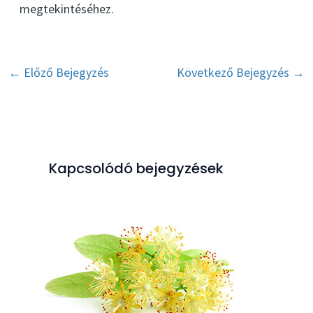
megtekintéséhez.
Post
←
Előző Bejegyzés
Következő Bejegyzés
→
navigation
Kapcsolódó bejegyzések