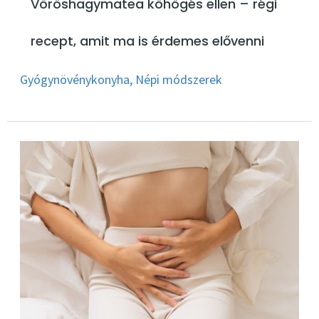
Vöröshagymatea köhögés ellen – régi
recept, amit ma is érdemes elővenni
Gyógynövénykonyha
,
Népi módszerek