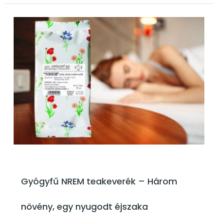
Gyógyfű NREM teakeverék – Három
növény, egy nyugodt éjszaka