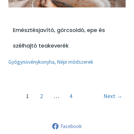
Emésztésjavító, görcsoldó, epe és
szélhajtó teakeverék
Gyógynövénykonyha
,
Népi módszerek
Post
1
2
…
4
Next
→
pagination
Facebook